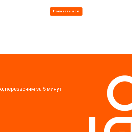
от 70 мин
о
от 60 мин
о
?
, перезвоним за 5 минут