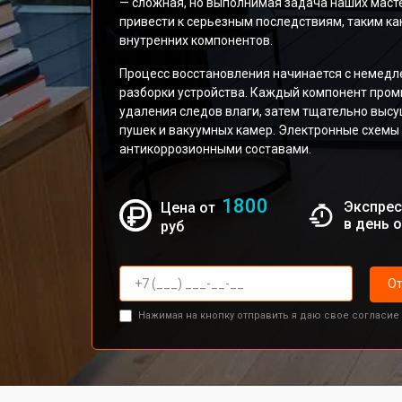
— сложная, но выполнимая задача наших масте
привести к серьезным последствиям, таким ка
внутренних компонентов.
Процесс восстановления начинается с немедл
разборки устройства. Каждый компонент про
удаления следов влаги, затем тщательно выс
пушек и вакуумных камер. Электронные схемы
антикоррозионными составами.
1800
Экспрес
Цена от
в день 
руб
От
Нажимая на кнопку отправить я даю свое согласие