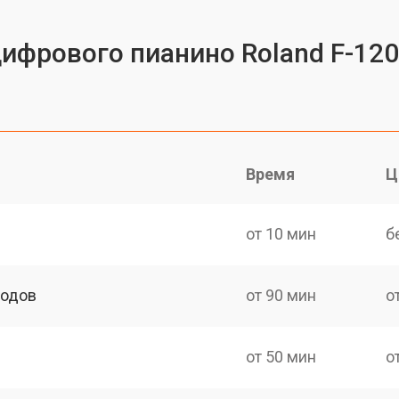
цифрового пианино Roland F-12
Время
Ц
от 10 мин
б
ходов
от 90 мин
о
от 50 мин
о