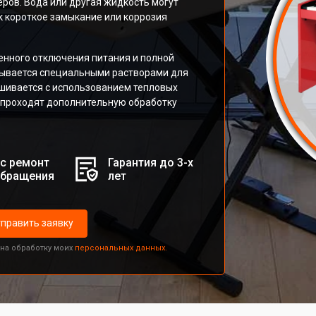
ров. Вода или другая жидкость могут
к короткое замыкание или коррозия
енного отключения питания и полной
мывается специальными растворами для
ушивается с использованием тепловых
 проходят дополнительную обработку
с ремонт
Гарантия до 3-х
обращения
лет
править заявку
 на обработку моих
персональных данных.