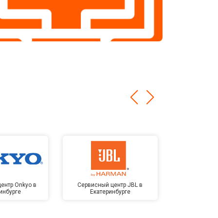
ентр Onkyo в
Сервисный центр JBL в
Сервисный 
инбурге
Екатеринбурге
Kardon в Е