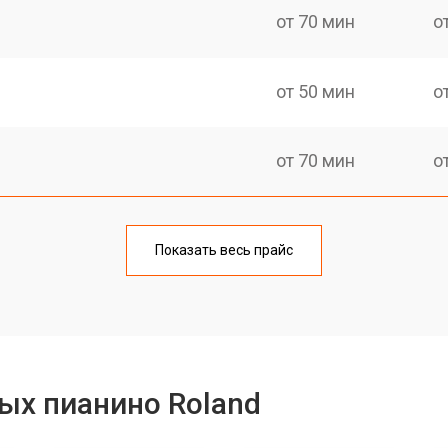
от 70 мин
о
от 50 мин
о
от 70 мин
о
тов
от 50 мин
о
Показать весь прайс
еханизма клавиш
от 50 мин
о
еханизма клавиш
от 50 мин
о
ых пианино Roland
от 70 мин
о