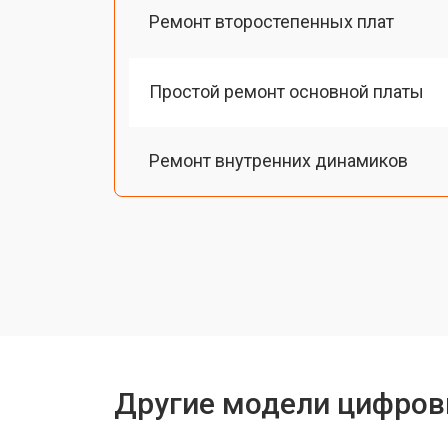
Ремонт второстепенных плат
Простой ремонт основной платы
Ремонт внутренних динамиков
Восстановление шлейфов и контак
Замена токопроводящих резинок м
Чистка токопроводящих резинок м
Другие модели цифров
Ремонт механизма клавиш