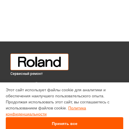
Сервисный ремонт
ВЫБЕРИ СВОЙ ГОРОД
Этот сайт использует файлы cookie для аналитики и
Замена клавиш и уплотнителей цифрового пианино F-120R
обеспечения наилучшего пользовательского опыта.
PR Roland в
Краснодаре
Продолжая использовать этот сайт, вы соглашаетесь с
Замена клавиш и уплотнителей цифрового пианино F-120R
использованием файлов cookie.
Политика
PR Roland в
Ростове-на-Дону
конфиденциальности
Замена клавиш и уплотнителей цифрового пианино F-120R
PR Roland в
Нижнем Новгороде
Принять все
Замена клавиш и уплотнителей цифрового пианино F-120R