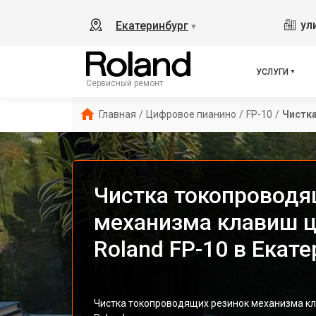
ул
Екатеринбург
▼
УСЛУГИ
Сервисный ремонт
Главная
/
Цифровое пианино
/
FP-10
/
Чистк
Чистка токопроводя
механизма клавиш ц
Roland FP-10 в Екат
Чистка токопроводящих резинок механизма кл