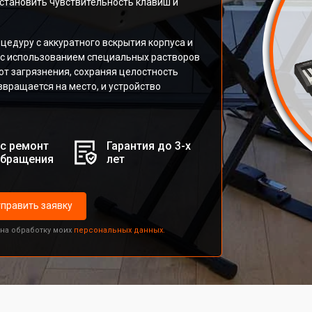
становить чувствительность клавиш и
едуру с аккуратного вскрытия корпуса и
я с использованием специальных растворов
т загрязнения, сохраняя целостность
звращается на место, и устройство
с ремонт
Гарантия до 3-х
обращения
лет
править заявку
 на обработку моих
персональных данных.