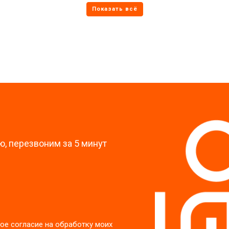
от 70 мин
о
от 60 мин
о
?
, перезвоним за 5 минут
ое согласие на обработку моих