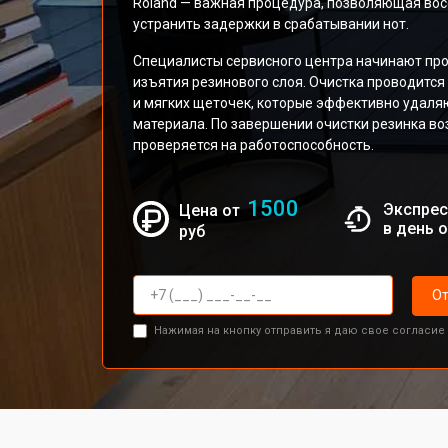
Roland — важная процедура, позволяющая вос
устранить задержки в срабатывании нот.
Специалисты сервисного центра начинают проц
изъятия резинового слоя. Очистка проводитс
и мягких щеточек, которые эффективно удаляю
материала. По завершении очистки резинка во
проверяется на работоспособность.
1500
Экспрес
Цена от
в день 
руб
От
Нажимая на кнопку отправить я даю свое согласие