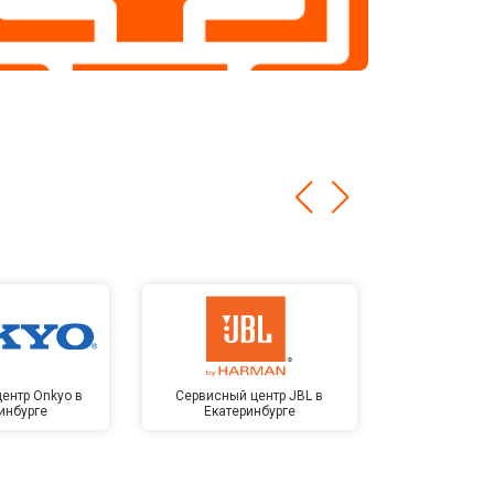
ентр Onkyo в
Сервисный центр JBL в
Сервисный 
инбурге
Екатеринбурге
Kardon в Е