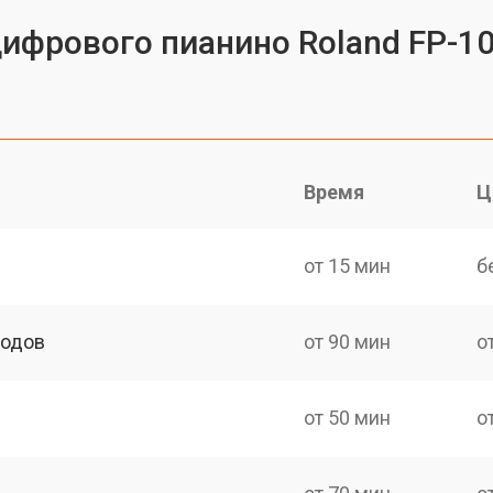
цифрового пианино Roland FP-1
Время
Ц
от 15 мин
б
ходов
от 90 мин
о
от 50 мин
о