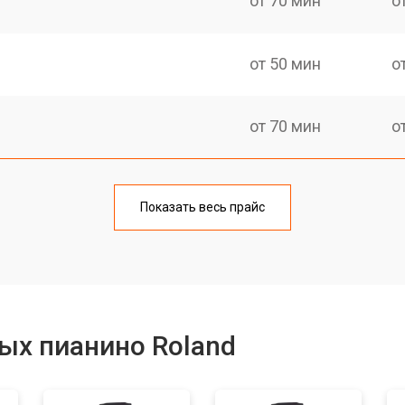
от 70 мин
о
от 50 мин
о
от 70 мин
о
тов
от 50 мин
о
Показать весь прайс
еханизма клавиш
от 50 мин
о
от 70 мин
о
ых пианино Roland
от 40 мин
о