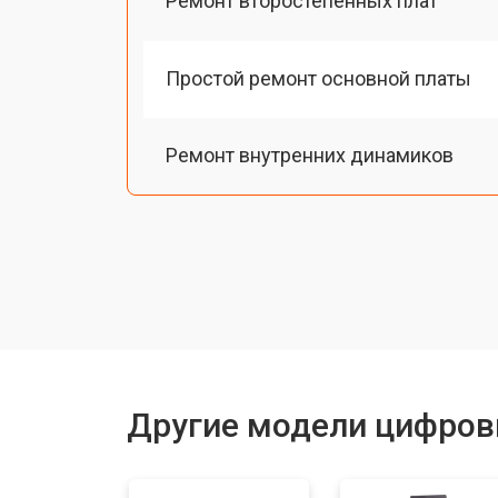
Ремонт второстепенных плат
Простой ремонт основной платы
Ремонт внутренних динамиков
Восстановление шлейфов и контак
Замена токопроводящих резинок м
Ремонт механизма клавиш
Другие модели цифров
Чистка клавиатуры