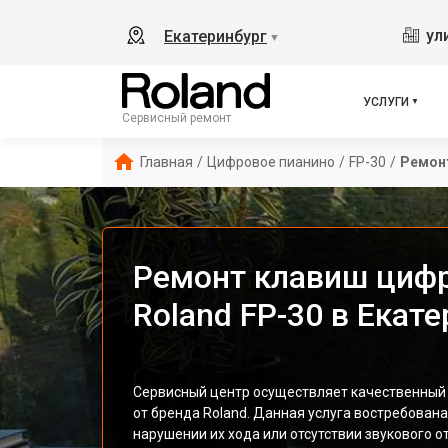
ул
Екатеринбург
▼
УСЛУГИ
Сервисный ремонт
Главная
/
Цифровое пианино
/
FP-30
/
Ремон
Ремонт клавиш цифр
Roland FP-30 в Екат
Сервисный центр осуществляет качественный
от бренда Roland. Данная услуга востребован
нарушении их хода или отсутствии звукового о