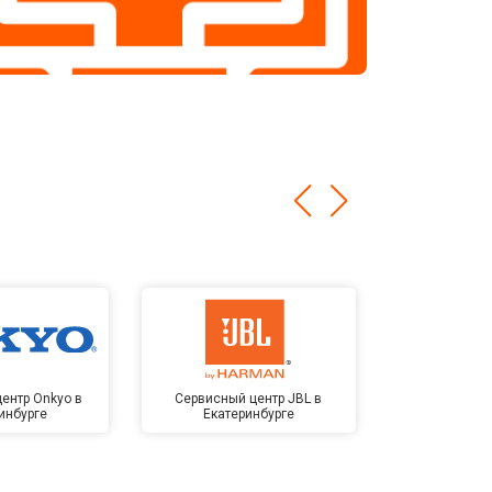
ентр Onkyo в
Сервисный центр JBL в
Сервисный 
инбурге
Екатеринбурге
Kardon в Е