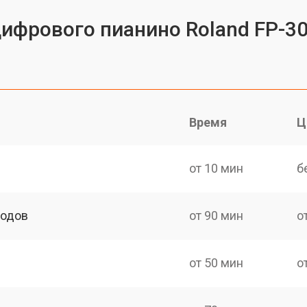
цифрового пианино Roland FP-3
Время
Ц
от 10 мин
б
ходов
от 90 мин
о
от 50 мин
о