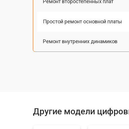
Ремонт второстепенных плат
Простой ремонт основной платы
Ремонт внутренних динамиков
Восстановление шлейфов и контак
Замена токопроводящих резинок м
Чистка токопроводящих резинок м
Другие модели цифров
Ремонт механизма клавиш