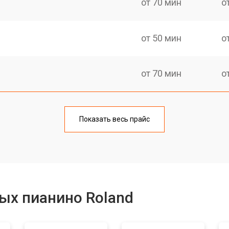
от 70 мин
о
от 50 мин
о
от 70 мин
о
тов
от 50 мин
о
Показать весь прайс
еханизма клавиш
от 50 мин
о
еханизма клавиш
от 50 мин
о
ых пианино Roland
от 70 мин
о