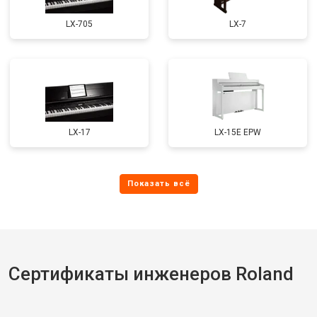
LX-705
LX-7
LX-17
LX-15E EPW
Сертификаты инженеров Roland