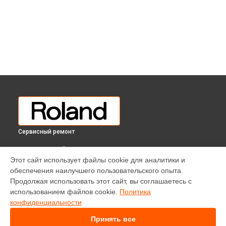
Сервисный ремонт
ВЫБЕРИ СВОЙ ГОРОД
Этот сайт использует файлы cookie для аналитики и
Ремонт цифрового пианино FP-60 Roland в
Краснодаре
обеспечения наилучшего пользовательского опыта.
Ремонт цифрового пианино FP-60 Roland в
Ростове-на-
Продолжая использовать этот сайт, вы соглашаетесь с
Дону
использованием файлов cookie.
Политика
Ремонт цифрового пианино FP-60 Roland в
Нижнем
конфиденциальности
Новгороде
Принять все
Ремонт цифрового пианино FP-60 Roland в
Новосибирске