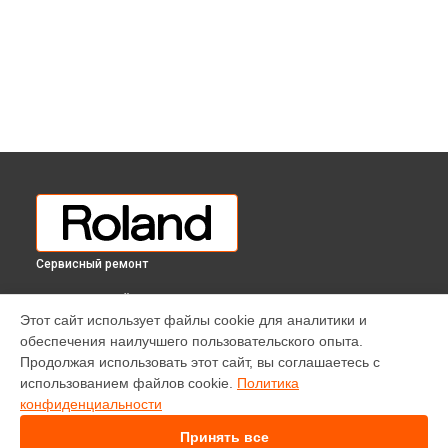
Сервисный ремонт
ВЫБЕРИ СВОЙ ГОРОД
Этот сайт использует файлы cookie для аналитики и
Прошивка (Обновление ПО) цифрового пианино FP-60X-BK
обеспечения наилучшего пользовательского опыта.
Roland в
Краснодаре
Продолжая использовать этот сайт, вы соглашаетесь с
Прошивка (Обновление ПО) цифрового пианино FP-60X-BK
использованием файлов cookie.
Политика
Roland в
Ростове-на-Дону
конфиденциальности
Прошивка (Обновление ПО) цифрового пианино FP-60X-BK
Roland в
Нижнем Новгороде
Принять все