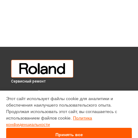
Сервисный ремонт
ВЫБЕРИ СВОЙ ГОРОД
Этот сайт использует файлы cookie для аналитики и
Прошивка (Обновление ПО) цифрового пианино FP-90X
обеспечения наилучшего пользовательского опыта.
Roland в
Краснодаре
Продолжая использовать этот сайт, вы соглашаетесь с
Прошивка (Обновление ПО) цифрового пианино FP-90X
использованием файлов cookie.
Политика
Roland в
Ростове-на-Дону
конфиденциальности
Прошивка (Обновление ПО) цифрового пианино FP-90X
Roland в
Нижнем Новгороде
Принять все