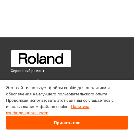
Сервисный ремонт
ВЫБЕРИ СВОЙ ГОРОД
Этот сайт использует файлы cookie для аналитики и
Ремонт внутренних динамиков цифрового пианино FP-90X
обеспечения наилучшего пользовательского опыта.
Roland в
Краснодаре
Продолжая использовать этот сайт, вы соглашаетесь с
Ремонт внутренних динамиков цифрового пианино FP-90X
использованием файлов cookie.
Политика
Roland в
Ростове-на-Дону
конфиденциальности
Ремонт внутренних динамиков цифрового пианино FP-90X
Roland в
Нижнем Новгороде
Принять все
Ремонт внутренних динамиков цифрового пианино FP-90X
Roland в
Новосибирске