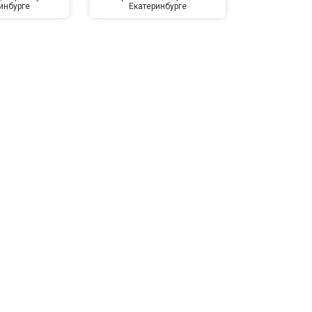
инбурге
Екатеринбурге
Kardon в Е