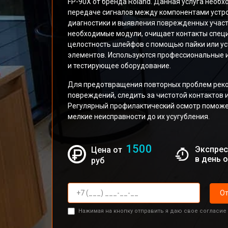
FP-90X от бренда Roland. Данная услуга необ
передаче сигналов между компонентами устро
диагностики и выявления поврежденных участ
необходимые модули, очищает контакты спец
целостность шлейфов с помощью пайки или у
элементов. Используются профессиональные и
и тестирующее оборудование.
Для предотвращения повторных проблем реко
повреждений, следить за чистотой контактов 
Регулярный профилактический осмотр поможе
мелкие неисправности до их усугубления.
1500
Экспрес
Цена от
в день 
руб
От
Нажимая на кнопку отправить я даю свое согласие