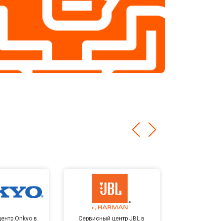
ентр Onkyo в
Сервисный центр JBL в
Сервисный 