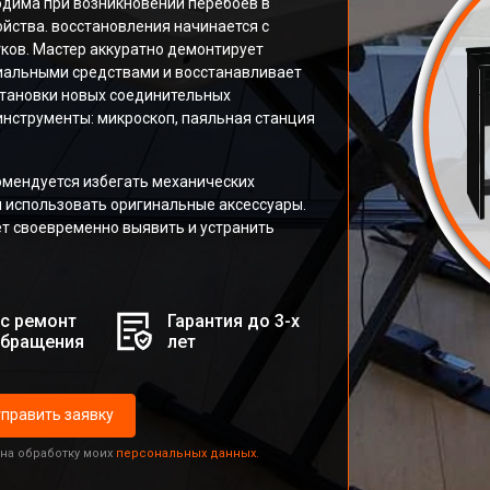
ходима при возникновении перебоев в
йства. восстановления начинается с
ков. Мастер аккуратно демонтирует
иальными средствами и восстанавливает
становки новых соединительных
нструменты: микроскоп, паяльная станция
мендуется избегать механических
и использовать оригинальные аксессуары.
т своевременно выявить и устранить
с ремонт
Гарантия до 3-х
обращения
лет
править заявку
 на обработку моих
персональных данных.