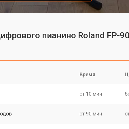
цифрового пианино Roland FP-9
Время
Ц
от 10 мин
б
ходов
от 90 мин
о