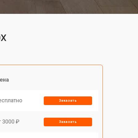
0X
ена
есплатно
Заказать
т 3000 ₽
Заказать