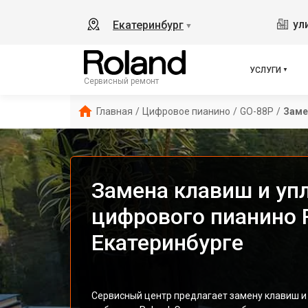
ул
Екатеринбург
▼
УСЛУГИ
Сервисный ремонт
Главная
/
Цифровое пианино
/
GO-88P
/
Заме
Замена клавиш и уп
цифрового пианино 
Екатеринбурге
Сервисный центр предлагает замену клавиш и