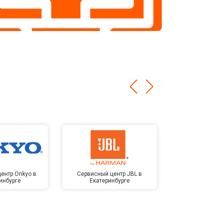
ентр Onkyo в
Сервисный центр JBL в
Сервисный 
инбурге
Екатеринбурге
Kardon в Е