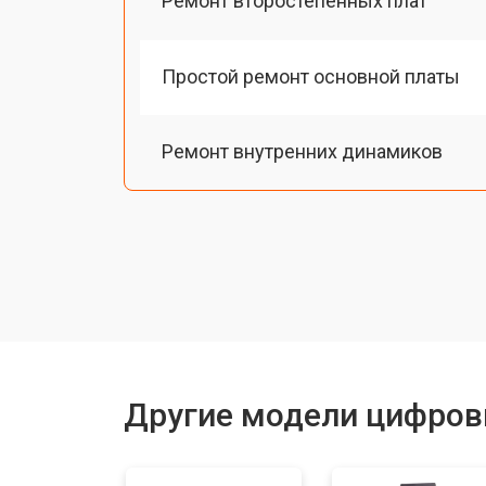
Ремонт второстепенных плат
Простой ремонт основной платы
Ремонт внутренних динамиков
Восстановление шлейфов и контак
Замена токопроводящих резинок м
Чистка токопроводящих резинок м
Другие модели цифров
Ремонт механизма клавиш