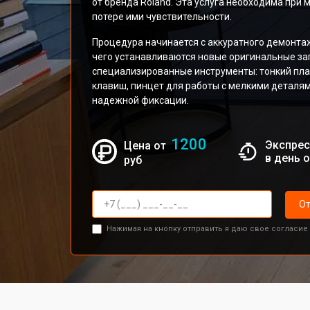
от бренда Roland. Эта услуга необходима при
потере ими чувствительности.
Процедура начинается с аккуратного демонтаж
чего устанавливаются новые оригинальные за
специализированные инструменты: тонкий пл
клавиш, пинцет для работы с мелкими деталя
надежной фиксации.
1200
Экспрес
Цена от
в день 
руб
От
Нажимая на кнопку отправить я даю свое согласие