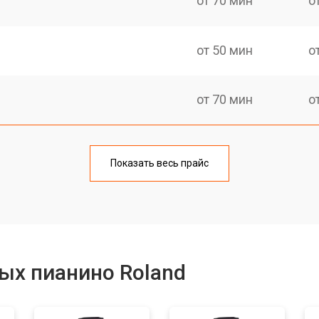
от 70 мин
о
от 50 мин
о
от 70 мин
о
тов
от 50 мин
о
Показать весь прайс
еханизма клавиш
от 50 мин
о
еханизма клавиш
от 50 мин
о
ых пианино Roland
от 70 мин
о