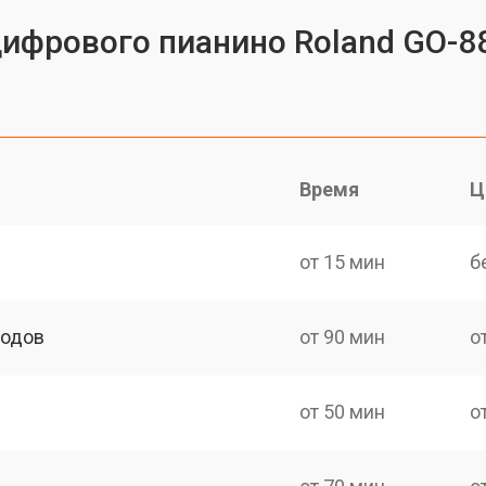
цифрового пианино Roland GO-8
Время
Ц
от 15 мин
б
ходов
от 90 мин
о
от 50 мин
о