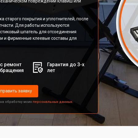
 механическом повреждении клавиш или
а старого покрытия и уплотнителей, после
пчасти. Для работы используются
астиковый шпатель для отсоединения
ми и фирменные клеевые составы для
с ремонт
Гарантия до 3-х
обращения
лет
править заявку
 на обработку моих
персональных данных.