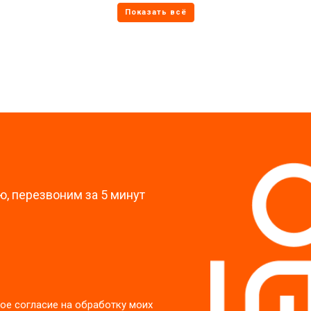
от 70 мин
о
от 60 мин
о
?
, перезвоним за 5 минут
ое согласие на обработку моих