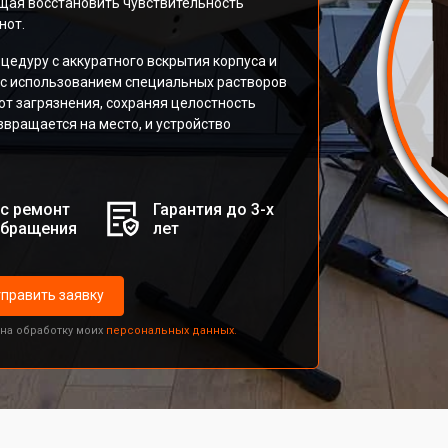
щая восстановить чувствительность
нот.
едуру с аккуратного вскрытия корпуса и
я с использованием специальных растворов
т загрязнения, сохраняя целостность
звращается на место, и устройство
с ремонт
Гарантия до 3-х
обращения
лет
править заявку
 на обработку моих
персональных данных.