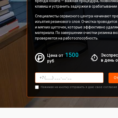
бренда Roland — важная процедура, позволяю
клавиш и устранить задержки в срабатывании 
Специалисты сервисного центра начинают проц
изъятия резинового слоя. Очистка проводитс
и мягких щеточек, которые эффективно удаляю
материала. По завершении очистки резинка во
проверяется на работоспособность.
1500
Экспрес
Цена от
в день 
руб
От
Нажимая на кнопку отправить я даю свое согласие