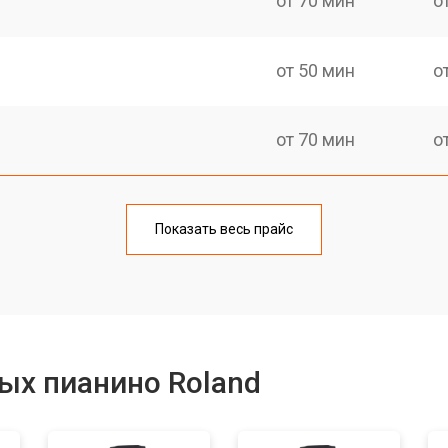
от 70 мин
о
от 50 мин
о
от 70 мин
о
тов
от 50 мин
о
Показать весь прайс
еханизма клавиш
от 50 мин
о
от 70 мин
о
ых пианино Roland
от 40 мин
о