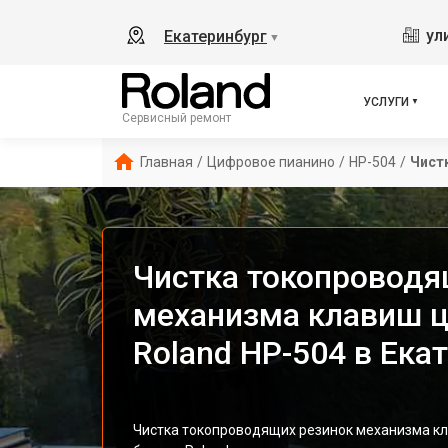
ул
Екатеринбург
▼
УСЛУГИ
Сервисный ремонт
Главная
/
Цифровое пианино
/
HP-504
/
Чист
Чистка токопроводя
механизма клавиш ц
Roland HP-504 в Ека
Чистка токопроводящих резинок механизма кл