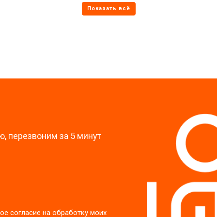
от 70 мин
о
от 60 мин
о
?
, перезвоним за 5 минут
ое согласие на обработку моих