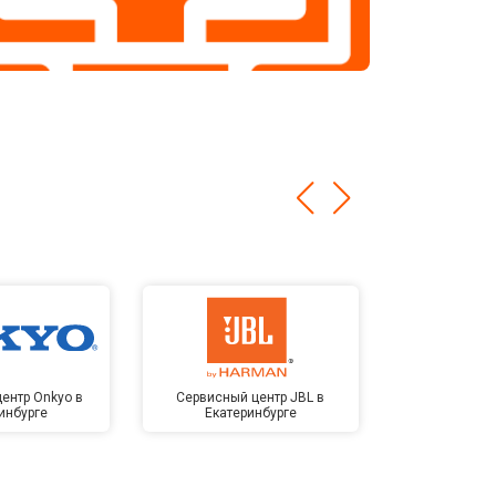
ентр Onkyo в
Сервисный центр JBL в
Сервисный 
инбурге
Екатеринбурге
Kardon в Е