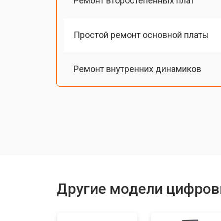
Ремонт второстепенных плат
Простой ремонт основной платы
Ремонт внутренних динамиков
Восстановление шлейфов и контак
Замена токопроводящих резинок м
Ремонт механизма клавиш
Другие модели цифров
Чистка клавиатуры