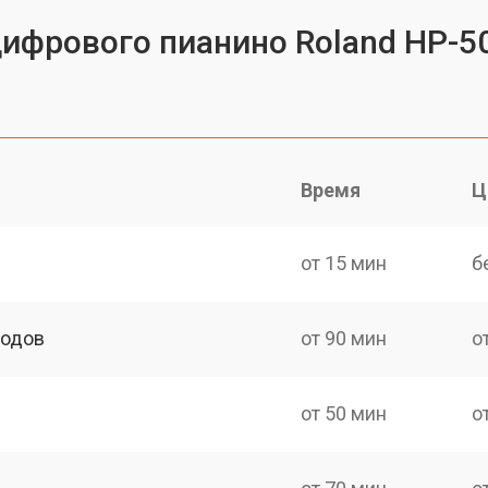
цифрового пианино Roland HP-5
Время
Ц
от 15 мин
б
ходов
от 90 мин
о
от 50 мин
о