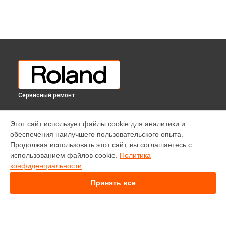
Сервисный ремонт
ВЫБЕРИ СВОЙ ГОРОД
Этот сайт использует файлы cookie для аналитики и
Чистка клавиатуры цифрового пианино HP-603 CB Roland в
обеспечения наилучшего пользовательского опыта.
Краснодаре
Продолжая использовать этот сайт, вы соглашаетесь с
Чистка клавиатуры цифрового пианино HP-603 CB Roland в
использованием файлов cookie.
Политика
Ростове-на-Дону
конфиденциальности
Чистка клавиатуры цифрового пианино HP-603 CB Roland в
Нижнем Новгороде
Принять все
Чистка клавиатуры цифрового пианино HP-603 CB Roland в
Новосибирске
Чистка клавиатуры цифрового пианино HP-603 CB Roland в
Челябинске