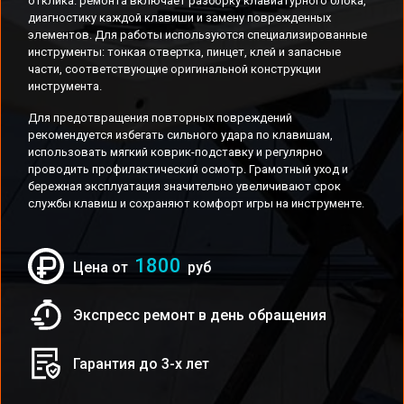
отклика. ремонта включает разборку клавиатурного блока,
диагностику каждой клавиши и замену поврежденных
элементов. Для работы используются специализированные
инструменты: тонкая отвертка, пинцет, клей и запасные
части, соответствующие оригинальной конструкции
инструмента.
Для предотвращения повторных повреждений
рекомендуется избегать сильного удара по клавишам,
использовать мягкий коврик-подставку и регулярно
проводить профилактический осмотр. Грамотный уход и
бережная эксплуатация значительно увеличивают срок
службы клавиш и сохраняют комфорт игры на инструменте.
1800
Цена от
руб
Экспресс ремонт в день обращения
Гарантия до 3-х лет