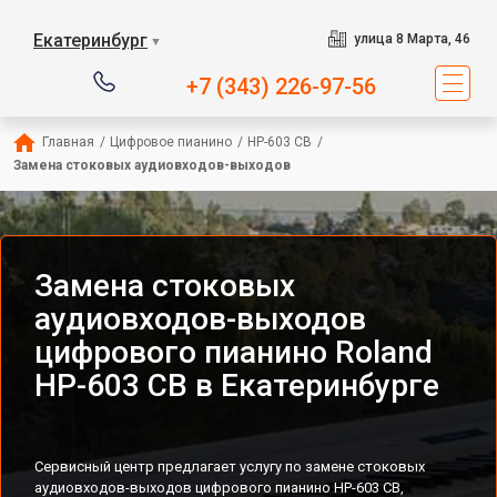
Екатеринбург
улица 8 Марта, 46
▼
+7 (343) 226-97-56
Главная
/
Цифровое пианино
/
HP-603 CB
/
Замена стоковых аудиовходов-выходов
Замена стоковых
аудиовходов-выходов
цифрового пианино Roland
HP-603 CB в Екатеринбурге
Сервисный центр предлагает услугу по замене стоковых
аудиовходов-выходов цифрового пианино HP-603 CB,