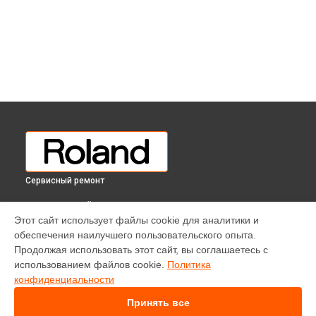
Сервисный ремонт
ВЫБЕРИ СВОЙ ГОРОД
Этот сайт использует файлы cookie для аналитики и
Замена стоковых аудиовходов-выходов цифрового
обеспечения наилучшего пользовательского опыта.
пианино HP-603 CB Roland в
Краснодаре
Продолжая использовать этот сайт, вы соглашаетесь с
Замена стоковых аудиовходов-выходов цифрового
использованием файлов cookie.
Политика
пианино HP-603 CB Roland в
Ростове-на-Дону
конфиденциальности
Замена стоковых аудиовходов-выходов цифрового
пианино HP-603 CB Roland в
Нижнем Новгороде
Принять все
Замена стоковых аудиовходов-выходов цифрового