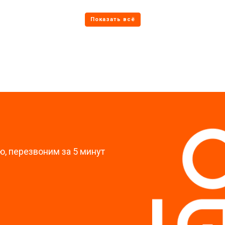
от 40 мин
о
от 70 мин
о
?
, перезвоним за 5 минут