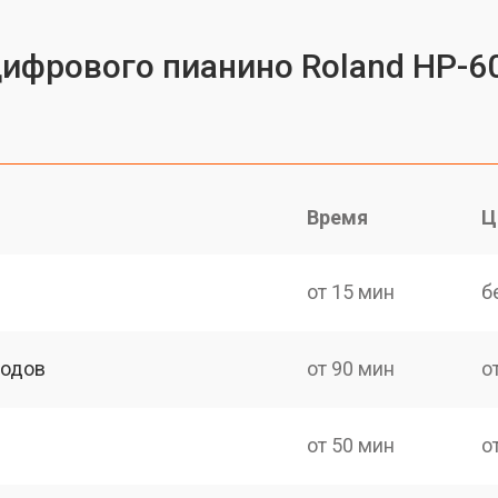
цифрового пианино Roland HP-6
Время
Ц
от 15 мин
б
ходов
от 90 мин
о
от 50 мин
о