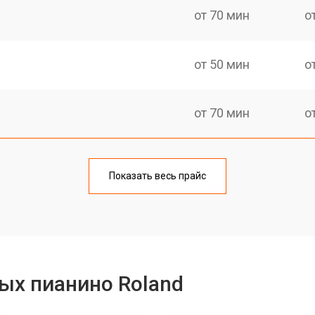
от 70 мин
о
от 50 мин
о
от 70 мин
о
тов
от 50 мин
о
Показать весь прайс
еханизма клавиш
от 50 мин
о
еханизма клавиш
от 50 мин
о
ых пианино Roland
от 70 мин
о