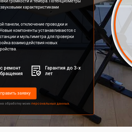
овки громкости и тембра. Потенциометры
 звуковыми характеристиками
й панели, отключение проводки и
 Новые компоненты устанавливаются с
станции и мультиметра для проверки
ройка взаимодействия новых
ройства.
с ремонт
Гарантия до 3-х
обращения
лет
править заявку
 на обработку моих
персональных данных.