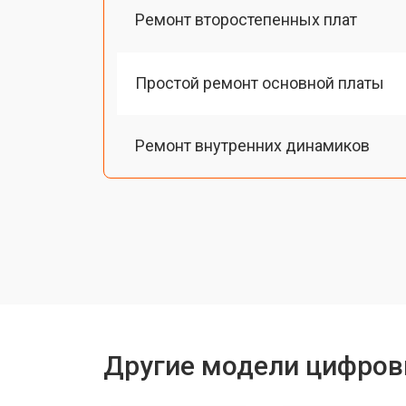
Ремонт второстепенных плат
Простой ремонт основной платы
Ремонт внутренних динамиков
Восстановление шлейфов и контак
Замена токопроводящих резинок м
Чистка токопроводящих резинок м
Другие модели цифров
Ремонт механизма клавиш