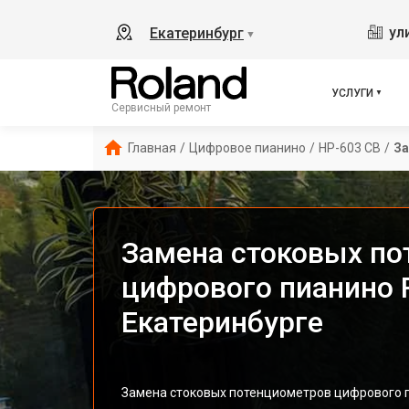
ул
Екатеринбург
▼
УСЛУГИ
Сервисный ремонт
Главная
/
Цифровое пианино
/
HP-603 CB
/
За
Замена стоковых по
цифрового пианино R
Екатеринбурге
Замена стоковых потенциометров цифрового пи