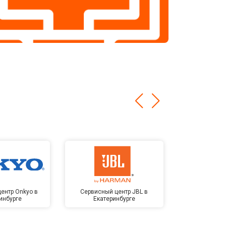
ентр Onkyo в
Сервисный центр JBL в
Сервисный 
инбурге
Екатеринбурге
Kardon в Е