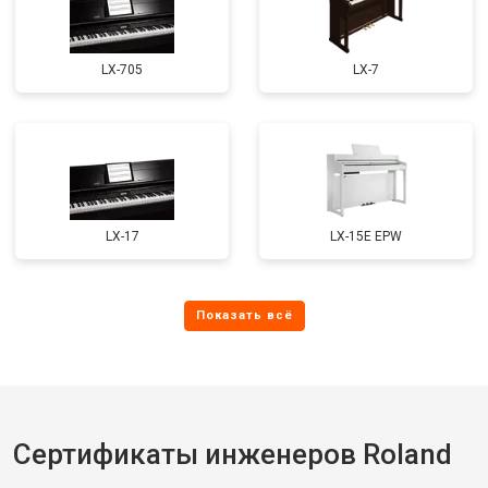
LX-705
LX-7
LX-17
LX-15E EPW
Сертификаты инженеров Roland