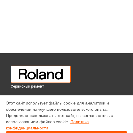
Сервисный ремонт
ВЫБЕРИ СВОЙ ГОРОД
Этот сайт использует файлы cookie для аналитики и
Ремонт цифрового пианино HPi-50E Roland в
Краснодаре
обеспечения наилучшего пользовательского опыта.
Ремонт цифрового пианино HPi-50E Roland в
Ростове-на-
Продолжая использовать этот сайт, вы соглашаетесь с
Дону
использованием файлов cookie.
Политика
Ремонт цифрового пианино HPi-50E Roland в
Нижнем
конфиденциальности
Новгороде