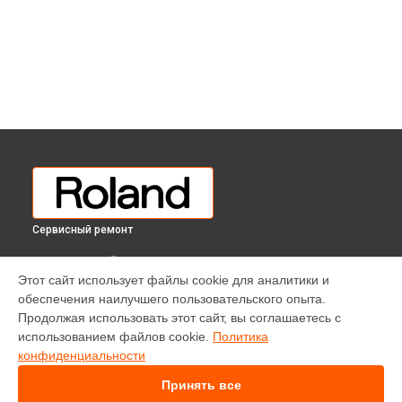
Сервисный ремонт
ВЫБЕРИ СВОЙ ГОРОД
Этот сайт использует файлы cookie для аналитики и
Чистка токопроводящих резинок механизма клавиш
обеспечения наилучшего пользовательского опыта.
цифрового пианино LX-17 Roland в
Краснодаре
Продолжая использовать этот сайт, вы соглашаетесь с
Чистка токопроводящих резинок механизма клавиш
использованием файлов cookie.
Политика
цифрового пианино LX-17 Roland в
Ростове-на-Дону
конфиденциальности
Чистка токопроводящих резинок механизма клавиш
цифрового пианино LX-17 Roland в
Нижнем Новгороде
Принять все
Чистка токопроводящих резинок механизма клавиш