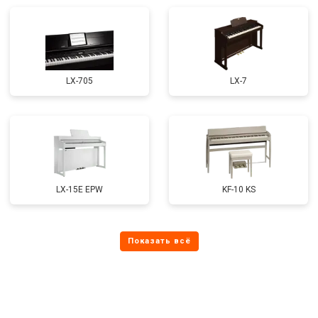
LX-705
LX-7
LX-15E EPW
KF-10 KS