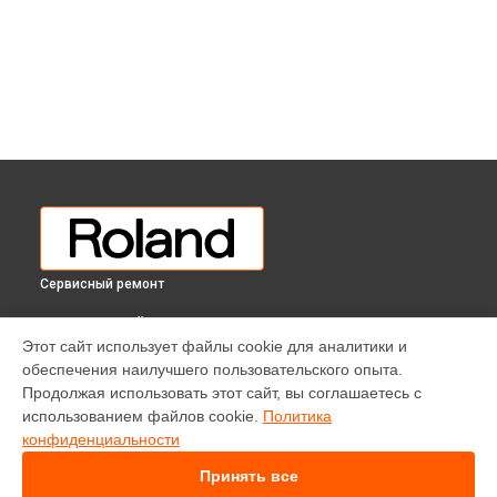
Сервисный ремонт
ВЫБЕРИ СВОЙ ГОРОД
Этот сайт использует файлы cookie для аналитики и
Ремонт второстепенных плат цифрового пианино RP-302
обеспечения наилучшего пользовательского опыта.
CB Roland в
Краснодаре
Продолжая использовать этот сайт, вы соглашаетесь с
Ремонт второстепенных плат цифрового пианино RP-302
использованием файлов cookie.
Политика
CB Roland в
Ростове-на-Дону
конфиденциальности
Ремонт второстепенных плат цифрового пианино RP-302
CB Roland в
Нижнем Новгороде
Принять все
Ремонт второстепенных плат цифрового пианино RP-302